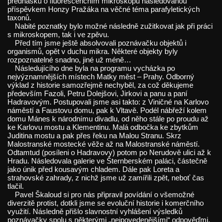
přednášku o fluorescenčním mikroskopu následovanou
příspěvkem Honzy Pražáka na věčné téma parafyletických
taxonů.
Nabité poznatky bylo možné následně zužitkovat jak při práci
s mikroskopem, tak i ve zpěvu.
Před tím jsme ještě absolvovali poznávačku objektů i
organismů, opět v duchu mikra. Některé objekty byly
rozpoznatelné snadno, jiné už méně…
Následujícího dne byla na programu vycházka po
nejvýznamnějších místech Matky měst – Prahy. Odborný
výklad z historie samozřejmě nechyběl, za což děkujeme
především Fazoli, Petru Dolejšovi, Jirkovi a panu a paní
Hadravovým. Postupovali jsme asi takto: z Viničné na Karlovo
náměstí a Faustovu domu, pak k Vltavě. Podél nábřeží kolem
domu Mánes k národnímu divadlu, od něho stále po proudu až
ke Karlovu mostu a Klementinu. Malá odbočka ke zbytkům
Juditina mostu a pak přes řeku na Malou Stranu. Skrz
Malostranské mostecké věže až na Malostranské náměstí.
Odtamtud (posíleni o Hadravovy) potom po Nerudově ulici až k
Hradu. Následovala galerie ve Šternberském paláci, částečně
jako únik před kousavým chladem. Dále pak Loreta a
strahovské zahrady, z nichž jsme už zamířili zpět, neboť čas
tlačil.
Pavel Škaloud si pro nás připravil povídání o všemožné
diverzitě protist, dotkli jsme se evoluční historie i komerčního
využití. Následně přišlo slavnostní vyhlášení výsledků
poznávačky spolu s některými „nejpovedenějšími“ odpověďmi.