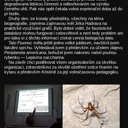
degradovaná lidskou činností a odlesňováním na výrobu
černého uhlí. Pak nás opět čekala volná exprimační doba až do
pí hodin.
Druhý den, se konaly přednášky, všechny na téma
biogeografie, zejména zajímavou měl Jirka Hadrava na
praktické využívání grafů. Bylo dobré vidět, že faunistické
databáze mohou fungovat i celosvětově a není tedy problém ani
pro laika si z těchto informací získat cenná biologická data.
Tato Fluonoc měla ještě jedno velké jubileum, navštívil jsem
fakultní sprchu. Vyhledával jsem ji především za účelem objevu
Periplaneta americana
, bohužel jsem nakonec našel pouhou
rybenku — Lepisma saccharina.
Na závěr chci poděkovat všem organisátorům za skvělou
organizaci, zdravotníkovi za skvělé ošetření srdce hraním na
kytaru a především Kristíně za její volnočasovou pedagogiku.