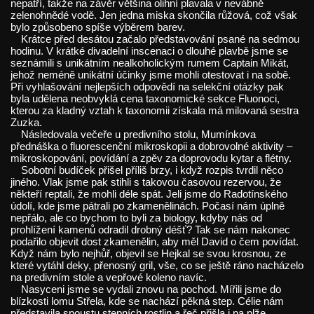
nepatří, takže na závěr většina olihní plavala v nevábně
zelenohnědé vodě. Jen jedna miska skončila růžová, což však
bylo způsobeno spíše výběrem barev.
Krátce před desátou začalo představování psané na sedmou
hodinu. V krátké divadelní inscenaci o dlouhé plavbě jsme se
seznámili s unikátním nealkoholickým rumem Captain Mikát,
jehož neméně unikátní účinky jsme mohli otestovat i na sobě.
Při vyhlašování nejlepších odpovědí na selekční otázky pak
byla udělena neobvyklá cena taxonomické sekce Fluonoci,
kterou za kladný vztah k taxonomii získala má milovaná sestra
Zuzka.
Následovala večeře u predivního stolu, Mumínkova
přednáška o fluorescenční mikroskopii a dobrovolné aktivity –
mikroskopování, povídání a zpěv za doprovodu kytar a flétny.
Sobotní budíček přišel příliš brzy, i když rozpis tvrdil něco
jiného. Vlak jsme pak stihli s takovou časovou rezervou, že
někteří reptali, že mohli déle spát. Jeli jsme do Radotínského
údolí, kde jsme pátrali po zkamenělinách. Počasí nám úplně
nepřálo, ale co bychom to byli za biology, kdyby nás od
prohlížení kamenů odradil drobný déšť? Tak se nám nakonec
podařilo objevit dost zkamenělin, aby měl David o čem povídat.
Když nám bylo nejhůř, objevil se Hejkal se svou krosnou, ze
které vytáhl deky, přenosný gril, vše, co se ještě ráno nacházelo
na predivním stole a vepřové koleno navíc.
Nasyceni jsme se vydali znovu na pochod. Mířili jsme do
blízkosti lomu Střela, kde se nachází pěkná step. Célie nám
představila spoustu stepních rostlin a řeč přišla i na plže.