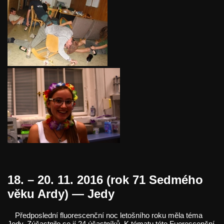
18. – 20. 11. 2016 (rok 71 Sedmého
věku Ardy) — Jedy
Předposlední fluorescenční noc letošního roku měla téma
Jedy. Zúčastnilo se jí 24 účastníků. K tématu této Fuorescenční