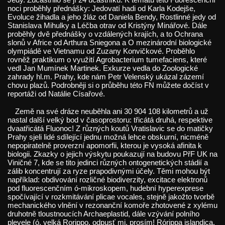
noci proběhly přednášky: Jedovatí hadi od Karla Kodejše,
Evoluce žihadla a jeho žláz od Daniela Bendy, Rostlinné jedy od
Stanislava Mihulky a Léčba otrav od Kristýny Minářové. Dále
proběhly dvě přednášky o vzdálených krajích, a to Ochrana
slonů v Africe od Arthura Sniegona a O mezinárodní biologické
olympiádě ve Vietnamu od Zuzany Konvičkové. Proběhlo
rovněž praktikum o využití Agrobacterium tumefaciens, které
vedl Jan Mumínek Martinek. Exkurze vedla do Zoologické
zahrady hl.m. Prahy, kde nám Petr Velenský ukázal zázemí
chovu plazů. Podrobněji si o průběhu této FN můžete dočíst v
reportáži od Natálie Císařové.
Země na své dráze neuběhla ani 30 904 108 kilometrů a už
nastal další velký bod v časoprostoru: třicátá druhá, respektive
dvaatřicátá Fluonoc! Z různých koutů Vratislavic se do matičky
Prahy sjeli lidé sdílející jednu možná lehce obskurní, nicméně
nepopiratelně proverzní apomorfii, kterou je vysoká afinita k
biologii. Zkazky o jejich výskytu poukazují na budovu PřF UK na
Viničné 7, kde se tito jedinci různých ontogenetických stádií a
zálib koncentrují za ryze prapodivnými účely. Těmi mohou být
například: obdivování rozličné biodiverzity, excitace elektronů
pod fluorescenčním ó-mikroskopem, hudební hyperexprese
spočívající v rozkmitávání plicae vocales, stejně jakožto tvorbě
mechanického vlnění v rezonanční komoře zhotovené z xylému
druhotně tloustnoucích Archaeplastid, dále vzývání polního
plevele (ó, velká Rorippo, odpusť mi, prosím! Rórippa islandica,