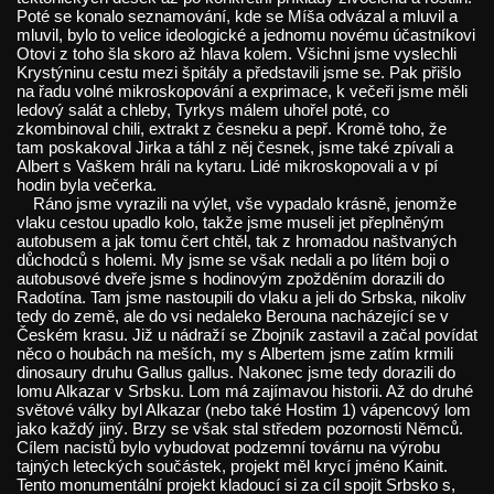
Poté se konalo seznamování, kde se Míša odvázal a mluvil a
mluvil, bylo to velice ideologické a jednomu novému účastníkovi
Otovi z toho šla skoro až hlava kolem. Všichni jsme vyslechli
Krystýninu cestu mezi špitály a představili jsme se. Pak přišlo
na řadu volné mikroskopování a exprimace, k večeři jsme měli
ledový salát a chleby, Tyrkys málem uhořel poté, co
zkombinoval chili, extrakt z česneku a pepř. Kromě toho, že
tam poskakoval Jirka a táhl z něj česnek, jsme také zpívali a
Albert s Vaškem hráli na kytaru. Lidé mikroskopovali a v pí
hodin byla večerka.
Ráno jsme vyrazili na výlet, vše vypadalo krásně, jenomže
vlaku cestou upadlo kolo, takže jsme museli jet přeplněným
autobusem a jak tomu čert chtěl, tak z hromadou naštvaných
důchodců s holemi. My jsme se však nedali a po lítém boji o
autobusové dveře jsme s hodinovým zpožděním dorazili do
Radotína. Tam jsme nastoupili do vlaku a jeli do Srbska, nikoliv
tedy do země, ale do vsi nedaleko Berouna nacházející se v
Českém krasu. Již u nádraží se Zbojník zastavil a začal povídat
něco o houbách na meších, my s Albertem jsme zatím krmili
dinosaury druhu Gallus gallus. Nakonec jsme tedy dorazili do
lomu Alkazar v Srbsku. Lom má zajímavou historii. Až do druhé
světové války byl Alkazar (nebo také Hostim 1) vápencový lom
jako každý jiný. Brzy se však stal středem pozornosti Němců.
Cílem nacistů bylo vybudovat podzemní továrnu na výrobu
tajných leteckých součástek, projekt měl krycí jméno Kainit.
Tento monumentální projekt kladoucí si za cíl spojit Srbsko s,