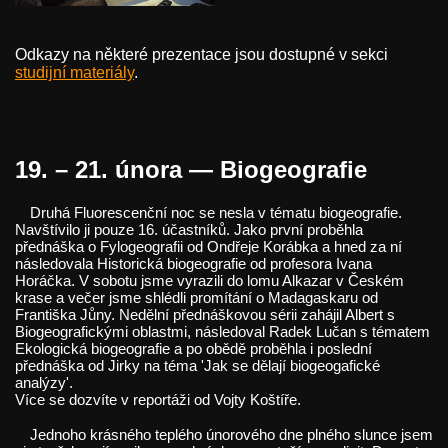
Odkazy na některé prezentace jsou dostupné v sekci
studijní materiály
.
19. – 21. února — Biogeografie
Druhá Fluorescenční noc se nesla v tématu biogeografie.
Navštívilo ji pouze 16. účastníků. Jako první proběhla
přednáška o Fylogeografii od Ondřeje Korábka a hned za ní
následovala Historická biogeografie od profesora Ivana
Horáčka. V sobotu jsme vyrazili do lomu Alkazar v Českém
krase a večer jsme shlédli promítání o Madagaskaru od
Františka Jůny. Nedělní přednáškovou sérii zahájil Albert s
Biogeografickými oblastmi, následoval Radek Lučan s tématem
Ekologická biogeografie a po obědě proběhla i poslední
přednáška od Jirky na téma 'Jak se dělají biogeogafické
analýzy'.
Více se dozvíte v reportáži od Vojty Koštíře.
Jednoho krásného teplého únorového dne plného slunce jsem