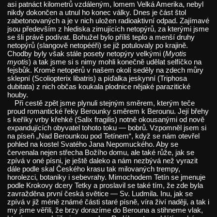
asi patnáct kilometrů vzdáleným, lomem Velká Amerika, nebyl
nikdy dokončen a utnul ho konec války. Dnes je část štol
zabetonovaných a je v nich uložen radioaktivní odpad. Zajímavé
jsou především z hlediska zimujících netopýrů, za kterými jsme
se šli právě podívat. Bohužel bylo příliš teplo a menší druhy
netopýrů (slangově netopééři) se již potulovaly po krajině.
Chodby byly však stále posety netopýry velkými (
Myotis
myotis
) a tak jsme si s nimy mohli konečně udělat selfíčko na
fejsbůk. Kromě netopérů v našem okolí seděly na zdech můry
sklepní (Scoliopterix libatris) a píďalka jeskynní (Triphosa
dubitata) z nich občas koukala plodnice nějaké parazitické
houby.
Při cestě zpět jsme plynuli stejným směrem, kterým teče
proud romantické řeky Berounky směrem k Berounu. Její břehy
s keříky vrby křehké (Salix fragilis) notně okousanými od nově
expandujících obyvatel tohoto toku — bobrů. Vzpomněl jsem si
na píseň „Nad Berounkou pod Tetínem“, když se nám otevřel
pohled na kostel Svatého Jana Nepomuckého. Aby se
červenala nejen střecha Božího domu, ale také růže, jak se
zpívá v oné písni, je ještě daleko a nám nezbývá než vyrazit
dále podle skal Českého krasu tak milovaných trempy,
horolezci, botaniky i sebevrahy. Mimochodem Tetín se jmenuje
podle Krokovy dcery Tetky a proslavil se také tím, že zde byla
zavražděna první česká světice — Sv. Ludmila. Inu, jak se
zpívá v již méně známé části staré písně, víra živí naději, a tak i
my jsme věřili, že brzy dorazíme do Berouna a stihneme vlak,