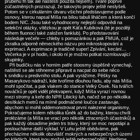
průběhu fn tak ale naštěstí použita nejsem). Tváře poprvé
zúčastněných prozrazují, že takovýto projev ještě neslyšeli.
Potom se v cirkulárním útvaru všichni představujeme podle
osnovy, kterou napsal Míša na bílou tabuli liháčem a která končí
bodem NIC. Jsou také vyhodnoceny nejlepší odpovědi na
selekční otázky, vítězkou je opět Káťa Kubíková (té je později
během fluonoci také založen fanklub). Po představování
následuje večeře — chleby s pomazánkou a pak FMUA, což je
zkratka odporně německého názvu pro mikroskopování a
exprimaci. A exprimace je tradičně super! Zpívání, kecání…
Večerka je v pí hodin, i okolo ní je možno potkat rozmlouvající
skupinky.
Při budíčku nás v horním patře stoosmy úspěšně vynechají,
naštěstí se ale stihneme připravit a nacpat do sebe něco
k snědku u predivního stolu. A pak vyrážíme. Pěšky na
Masarykovo nádraží, kde tvoříme dlouhou řadu, aby nás Míša
mohl spočítat, a pak vlakem do stanice Velký Osek. Na tvářích
nováčků je opět vidět překvapení, když Míša vyrazí rovnou
mezi stromy a keře do NPR Libický luh, načež se po několika
desítkách metrů na mírně podmáčené loučce zastavuje,
abychom si mohli oddemonstrovat první nalezené organismy.
Pokračujeme kolem několika tůněk až do bažiny, kterou chvíli
prolézáme (a Míša se vrací pro několik ztracených účastníků) a
pak každý obsadíme jeden trs trávy, který se moc nepotápí a
posloucháme další výklad. V Luhu ještě obědváme, pak
přecházíme několik obzvlášť mokrých a nebezpečných území
po kládách, které jsou možná ještě nebezpečnější, hledáme