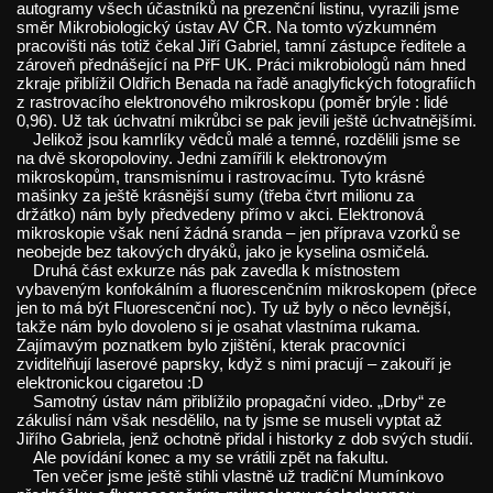
autogramy všech účastníků na prezenční listinu, vyrazili jsme
směr Mikrobiologický ústav AV ČR. Na tomto výzkumném
pracovišti nás totiž čekal Jiří Gabriel, tamní zástupce ředitele a
zároveň přednášející na PřF UK. Práci mikrobiologů nám hned
zkraje přiblížil Oldřich Benada na řadě anaglyfických fotografiích
z rastrovacího elektronového mikroskopu (poměr brýle : lidé
0,96). Už tak úchvatní mikrůbci se pak jevili ještě úchvatnějšími.
Jelikož jsou kamrlíky vědců malé a temné, rozdělili jsme se
na dvě skoropoloviny. Jedni zamířili k elektronovým
mikroskopům, transmisnímu i rastrovacímu. Tyto krásné
mašinky za ještě krásnější sumy (třeba čtvrt milionu za
držátko) nám byly předvedeny přímo v akci. Elektronová
mikroskopie však není žádná sranda – jen příprava vzorků se
neobejde bez takových dryáků, jako je kyselina osmičelá.
Druhá část exkurze nás pak zavedla k místnostem
vybaveným konfokálním a fluorescenčním mikroskopem (přece
jen to má být Fluorescenční noc). Ty už byly o něco levnější,
takže nám bylo dovoleno si je osahat vlastníma rukama.
Zajímavým poznatkem bylo zjištění, kterak pracovníci
zviditelňují laserové paprsky, když s nimi pracují – zakouří je
elektronickou cigaretou :D
Samotný ústav nám přiblížilo propagační video. „Drby“ ze
zákulisí nám však nesdělilo, na ty jsme se museli vyptat až
Jiřího Gabriela, jenž ochotně přidal i historky z dob svých studií.
Ale povídání konec a my se vrátili zpět na fakultu.
Ten večer jsme ještě stihli vlastně už tradiční Mumínkovo