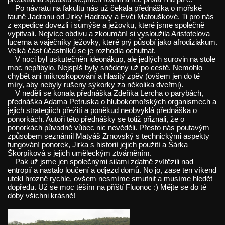
Po návratu na fakultu nás už čekala přednáška o mořské
fauně Jadranu od Jirky Hadravy a Evči Matouškové. Ti pro nás
z expedice dovezli i sumýše a ježovku, které jsme společně
vypitvali. Nejvíce obdivu a zkoumání si vysloužila Aristotelova
lucerna a vaječníky ježovky, které prý působí jako afrodiziakum.
Velká část účastníků se je rozhodla ochutnat.
V noci byl uskutečněn ideonákup, ale jedlých surovin na stole
moc nepřibylo. Nejspíš byly snědeny už po cestě. Nemohlo
chybět ani mikroskopování a hlasitý zpěv (ovšem jen do té
míry, aby nebyly rušeny sýkorky za několika dveřmi).
V neděli se konala přednáška Zdeňka Lercha o parybách,
přednáška Adama Petruska o hlubokomořských organismech a
jejich strategiích přežití a poněkud neobvyklá přednáška o
ponorkách. Autoři této přednášky se totiž přiznali, že o
ponorkách původně vůbec nic nevěděli. Přesto nás poutavým
způsobem seznámil Matyáš Zrnovský s technickými aspekty
fungování ponorek, Jirka s historií jejich použití a Šárka
Škorpíková s jejich uměleckým ztvárněním.
Pak už jsme jen společnými silami zdatně zvítězili nad
entropií a nastalo loučení a odjezd domů. No jo, zase ten víkend
utekl hrozně rychle, ovšem nesmíme smutnit a musíme hledět
dopředu. Už se moc těším na příští Fluonoc :) Mějte se do té
doby všichni krásně!