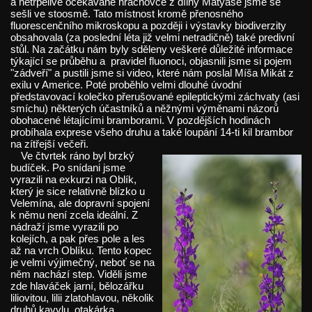
a netrpělivě očekávané hrachovce z dílny Matyáše jsme se
sešli ve stoosmě. Tato místnost kromě přenosného
fluorescenčního mikroskopu a později i výstavky biodiverzity
obsahovala (za poslední léta již velmi netradičně) také predivní
stůl. Na začátku nám byly sděleny veškeré důležité informace
týkající se průběhu a pravidel fluonoci, objasnili jsme si pojem
"zádveří" a pustili jsme si video, které nám poslal Míša Mikát z
exilu v Americe. Poté proběhlo velmi dlouhé úvodní
představovací kolečko přerušované epileptickými záchvaty (asi
smíchu) některých účastníků a něžnými výměnami názorů
obohacené létajícími bramborami. V pozdějších hodinách
probíhala exprese všeho druhu a také loupání 14-ti kil brambor
na zítřejší večeři.
Ve čtvrtek ráno byl brzký
budíček. Po snídani jsme
vyrazili na exkurzi na Oblík,
který je sice relativně blízko u
Velemína, ale dopravní spojení
k němu není zcela ideální. Z
nádraží jsme vyrazili po
kolejích, a pak přes pole a les
až na vrch Oblíku. Tento kopec
je velmi výjimečný, neboť se na
něm nachází step. Viděli jsme
zde hlaváček jarní, bělozářku
liliovitou, lilii zlatohlavou, několik
druhů kavylu, otakárka