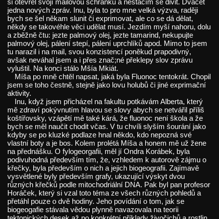
si otevřel svojí mailovou schránku a nestačím se divit. Dvacet
jedna nových zpráv. Inu, byla to pro mne velká výzva, raději
bych se šel někam slunit či exprimovat, ale co se dá dělat,
někdy se takovéhle věci udělat musí. Jezdím myší nahoru, dolu
a zběžně čtu: jezte palmový olej, jezte tamarind, nekupujte
palmový olej, pálení stepí, pálení uprchlíků apod. Mimo to jsem
tu narazil i na mail, svou konzistencí poněkud prapodivný,
avšak neváhal jsem a i přes znač;né překlepy slov zprávu
vyluštil. Na konci stálo Mšía Mkiát.
Míša po mně chtěl napsat, jaká byla Fluonoc tentokrát. Chopil
jsem se toho čestně, stejně jako lovu holubů či jiné exprimační
aktivity.
Inu, když jsem přicházel na fakultu potkávám Alberta, který
mě zdraví pokývnutím hlavou se slovy abych se netvářil příliš
koštířovsky, vzápětí mě také kárá, že fluonoc není škola a že
bych se měl naučit chodit včas. V tu chvíli slyším šourání jako
kdyby se po kluzké podlaze hnal někdo, kdo nepozná své
vlastní boty a je bos. Kolem prolétá Míša a honem mě už žene
na přednášku. O fylogeorgafii, měl jí Ondra Korábek, byla
podivuhodná především tím, že, vzhledem k autorově zájmu o
křečky, byla především o nich a jejich biogeografii. Zajímavě
vysvětlené byly především grafy, ukazující výskyt dvou
různých křečků podle mitochodriální DNA. Pak byl pan profesor
Horáček, který si vzal toto téma ze všech různých pohledů a
přetáhl pouze o dvě hodiny. Jeho povídání o tom, jak se
biogeogafie stávala vědou plynně navazovala na teorii
tektonických desek až po konkrétní příklady živočichů a rostlin.