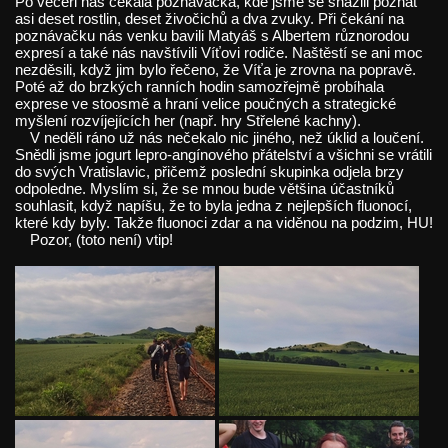
Po večeři nás čekala poznávačka, kde jsme se snažili poznat
asi deset rostlin, deset živočichů a dva zvuky. Při čekání na
poznávačku nás venku bavili Matyáš s Albertem různorodou
expresí a také nás navštívili Víťovi rodiče. Naštěstí se ani moc
nezděsili, když jim bylo řečeno, že Víťa je zrovna na popravě.
Poté až do brzkých ranních hodin samozřejmě probíhala
exprese ve stoosmě a hraní velice poučných a strategické
myšlení rozvíjejících her (např. hry Střelené kachny).
V neděli ráno už nás nečekalo nic jiného, než úklid a loučení.
Snědli jsme jogurt lepro-angínového přátelství a všichni se vrátili
do svých Vratislavic, přičemž poslední skupinka odjela brzy
odpoledne. Myslím si, že se mnou bude většina účastníků
souhlasit, když napíšu, že to byla jedna z nejlepších fluonocí,
které kdy byly. Takže fluonoci zdar a na viděnou na podzim, HU!
Pozor, (toto není) vtip!