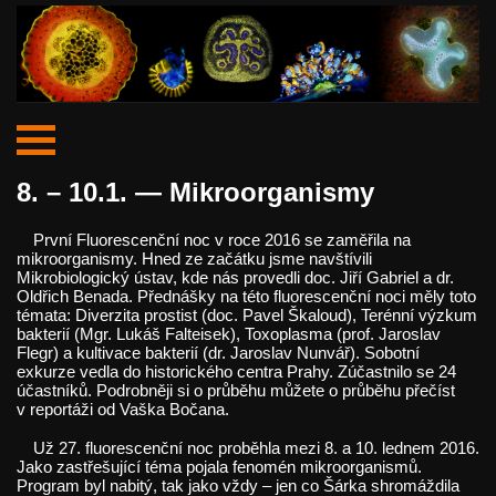
8. – 10.1. — Mikroorganismy
První Fluorescenční noc v roce 2016 se zaměřila na
mikroorganismy. Hned ze začátku jsme navštívili
Mikrobiologický ústav, kde nás provedli doc. Jiří Gabriel a dr.
Oldřich Benada. Přednášky na této fluorescenční noci měly toto
témata: Diverzita prostist (doc. Pavel Škaloud), Terénní výzkum
bakterií (Mgr. Lukáš Falteisek), Toxoplasma (prof. Jaroslav
Flegr) a kultivace bakterií (dr. Jaroslav Nunvář). Sobotní
exkurze vedla do historického centra Prahy. Zúčastnilo se 24
účastníků. Podrobněji si o průběhu můžete o průběhu přečíst
v reportáži od Vaška Bočana.
Už 27. fluorescenční noc proběhla mezi 8. a 10. lednem 2016.
Jako zastřešující téma pojala fenomén mikroorganismů.
Program byl nabitý, tak jako vždy – jen co Šárka shromáždila