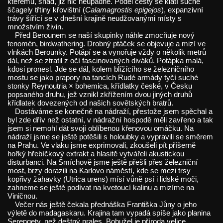
kterému, snad, již nic neupadne. Podél cesty se klátí suché
ščagely třtiny křovištní (
Calamagrostis epigejos
), expanzivní
trávy šířící se v dnešní krajině neudžovanými místy s
množstvím živin.
Před Berounem se naší skupinky náhle zmocňuje nový
fenomén, birdwathering. Drobný ptáček se objevuje a mizí ve
vlnkách Berounky. Potápí se a vynořuje vždy o několik metrů
dál, než se ztratil z očí fascinovaných diváků. Potápka malá,
kdosi pronesl. Jde se dál, kolem blížícího se železničního
mostu se jako prapory na tancích Rudé armády tyčí suché
stonky Reynoutria × bohemica, křídlatky české, v Česku
popsaného druhu, jež vznikl zkřížením dvou jiných druhů
křídlatek dovezených od našich sovětských bratrů.
Dostáváme se konečně na nádraží, přestože jsem spěchal a
byl zde dřív než ostatní, v nádražní hospodě měli zavřeno a tak
jsem si nemohl dát svojí oblíbenou křenovou omáčku. Na
nádraží jsme se ještě potěšili s holoubky a vypravili se směrem
na Prahu. Ve vlaku jsme exprimovali, zkoušeli pít příšerně
hořký hřebíčkový extrakt a hlasitě vytvářeli akustickou
disturbanci. Na Smíchově jsme ještě přešli přes železniční
most, brzy dorazili na Karlovo náměstí, kde se mezi trsy
kopřivy žahavky (Utrica urens) mísí vůně psí i lidské moči,
zahneme se ještě podívat na kvetoucí kalinu a mizíme na
Viničnou.
Večer nás ještě čekala přednáška Františka Jůny o jeho
výletě do madagaskaru. Krajina tam vypadá spíše jako planina
Serengety, než deštný prales. Bohužel je příroda velice