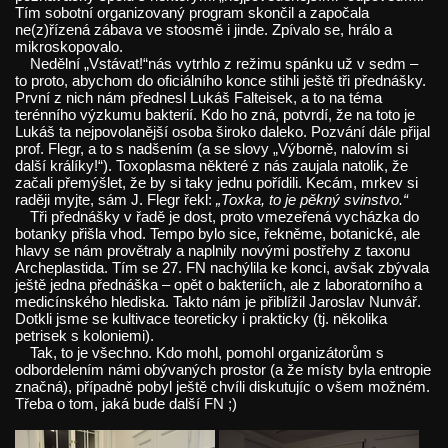
Tím sobotní organizovaný program skončil a započala
ne(z)řízená zábava ve stoosmě i jinde. Zpívalo se, hrálo a
mikroskopovalo.
Nedělní „Vstávat!“nás vytrhlo z režimu spánku už v sedm –
to proto, abychom do oficiálního konce stihli ještě tři přednášky.
První z nich nám přednesl Lukáš Falteisek, a to na téma
terénního výzkumu bakterií. Kdo ho zná, potvrdí, že na toto je
Lukáš ta nejpovolanější osoba široko daleko. Pozvání dále přijal
prof. Flegr, a to s nadšením (a se slovy „Výborně, nalovím si
další králíky!“). Toxoplasma některé z nás zaujala natolik, že
začali přemýšlet, že by si taky jednu pořídili. Kecám, mrkev si
raději myjte, sám J. Flegr řekl:
„Toxka, to je pěkný svinstvo.“
Tři přednášky v řadě je dost, proto vmezeřená vycházka do
botanky přišla vhod. Tempo bylo sice, řekněme, botanické, ale
hlavy se nám provětraly a naplnily novými postřehy z taxonu
Archeplastida. Tím se 27. FN nachýlila ke konci, avšak zbývala
ještě jedna přednáška – opět o bakteriích, ale z laboratorního a
medicínského hlediska. Takto nám je přiblížil Jaroslav Nunvář.
Dotkli jsme se kultivace teoreticky i prakticky (tj. několika
petrisek s koloniemi).
Tak, to je všechno. Kdo mohl, pomohl organizátorům s
odbordelením námi obývaných prostor (a že místy byla entropie
značná), případně pobyl ještě chvíli diskutujíc o všem možném.
Třeba o tom, jaká bude další FN ;)