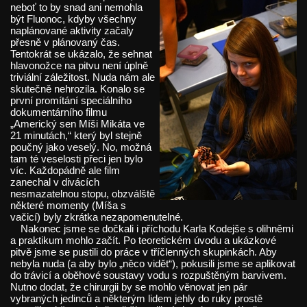
neboť to by snad ani nemohla
být Fluonoc, kdyby všechny
naplánované aktivity začaly
přesně v plánovaný čas.
Tentokrát se ukázalo, že sehnat
hlavonožce na pitvu není úplně
triviální záležitost. Nuda nám ale
skutečně nehrozila. Konalo se
první promítání speciálního
dokumentárního filmu
„Americký sen Míši Mikáta ve
21 minutách,“ který byl stejně
poučný jako veselý. No, možná
tam té veselosti přeci jen bylo
víc. Každopádně ale film
zanechal v divácích
nesmazatelnou stopu, obzválště
některé momenty (Míša s
vačicí) byly zkrátka nezapomenutelné.
Nakonec jsme se dočkali i příchodu Karla Kodejše s olihněmi
a praktikum mohlo začít. Po teoretickém úvodu a ukázkové
pitvě jsme se pustili do práce v tříčlenných skupinkách. Aby
nebyla nuda (a aby bylo „něco vidět“), pokusili jsme se aplikovat
do trávicí a oběhové soustavy vodu s rozpuštěným barvivem.
Nutno dodat, že chirurgii by se mohlo věnovat jen pár
vybraných jedinců a některým lidem jehly do ruky prostě