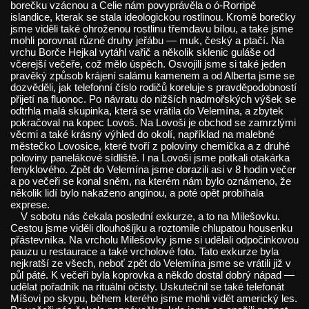
borečku vzácnou a Celie nám povyprávěla o ó-Rorripě
islandice, kterak se stala ideologickou rostlinou. Kromě borečky
jsme viděli také ohroženou rostlinu třemdavu bílou, a také jsme
mohli porovnat různé druhy jeřábu — muk, český a ptačí. Na
vrchu Borče Hejkal vytáhl vařič a několik sklenic guláše od
včerejší večeře, což mělo úspěch. Osvojili jsme si také jeden
pravěký způsob krájení salámu kamenem a od Alberta jsme se
dozvěděli, jak telefonní číslo rodičů koreluje s pravděpodobností
přijetí na fluonoc. Po návratu do nižších nadmořských výšek se
odtrhla malá skupinka, která se vrátila do Velemína, a zbytek
pokračoval na kopec Lovoš. Na Lovoši je obchod se zamrzlými
věcmi a také krásný výhled do okolí, například na malebné
městečko Lovosice, které tvoří z poloviny chemička a z druhé
poloviny panelákové sídliště. I na Lovoši jsme potkali otakárka
fenyklového. Zpět do Velemína jsme dorazili asi v 8 hodin večer
a po večeři se konal sněm, na kterém nám bylo oznámeno, že
několik lidí bylo nakaženo angínou, a poté opět probíhala
exprese.
V sobotu nás čekala poslední exkurze, a to na Milešovku.
Cestou jsme viděli dlouhošíjku a roztomile chlupatou housenku
přástevníka. Na vrcholu Milešovky jsme si udělali odpočinkovou
pauzu u restaurace a také vrcholové foto. Tato exkurze byla
nejkratší ze všech, neboť zpět do Velemína jsme se vrátili již v
půl páté. K večeři byla koprovka a někdo dostal dobrý nápad —
udělat pořadník na rituální očisty. Uskutečnil se také telefonát
Míšovi po skypu, během kterého jsme mohli vidět americký les.