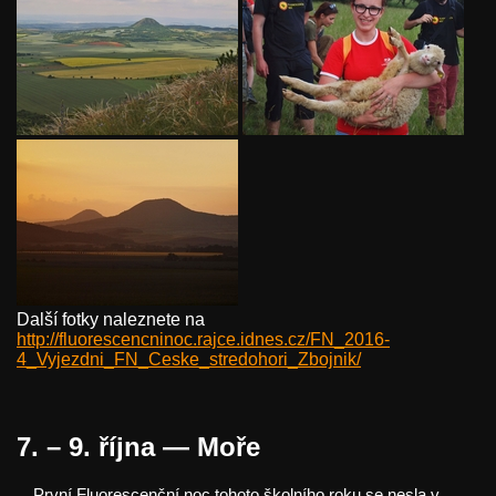
Další fotky naleznete na
http://fluorescencninoc.rajce.idnes.cz/FN_2016-
4_Vyjezdni_FN_Ceske_stredohori_Zbojnik/
7. – 9. října — Moře
První Fluorescenční noc tohoto školního roku se nesla v