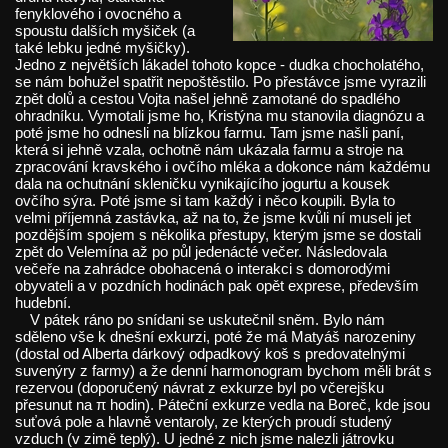
fenyklového i ovocného a
spoustu dalších myšiček (a
také lebku jedné myšičky).
Jedno z největších lákadel tohoto kopce - dudka chocholatého,
se nám bohužel spatřit nepoštěstilo. Po přestávce jsme vyrazili
zpět dolů a cestou Vojta našel jehně zamotané do spadlého
ohradníku. Vymotali jsme ho, Kristýna mu stanovila diagnózu a
poté jsme ho odnesli na blízkou farmu. Tam jsme našli paní,
která si jehně vzala, ochotně nám ukázala farmu a stroje na
zpracování kravského i ovčího mléka a dokonce nám každému
dala na ochutnání skleničku vynikajícího jogurtu a kousek
ovčího sýra. Poté jsme si tam každý i něco koupili. Byla to
velmi příjemná zastávka, až na to, že jsme kvůli ní museli jet
pozdějším spojem s několika přestupy, kterým jsme se dostali
zpět do Velemína až po půl jedenácté večer. Následovala
večeře na zahrádce obohacená o interakci s domorodými
obyvateli a v pozdních hodinách pak opět exprese, především
hudební.
V pátek ráno po snídani se uskutečnil sněm. Bylo nám
sděleno vše k dnešní exkurzi, poté že má Matyáš narozeniny
(dostal od Alberta dárkový odpadkový koš s predovatelnými
suvenýry z farmy) a že denní harmonogram bychom měli brát s
rezervou (doporučený návrat z exkurze byl po včerejšku
přesunut na π hodin). Páteční exkurze vedla na Boreč, kde jsou
suťová pole a hlavně ventaroly, ze kterých proudí studený
vzduch (v zimě teplý). U jedné z nich jsme nalezli játrovku