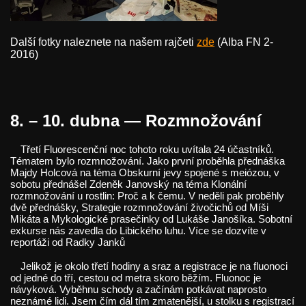
Další fotky naleznete na našem rajčeti
zde
(Alba FN 2-
2016)
8. – 10. dubna — Rozmnožování
Třetí Fluorescenční noc tohoto roku uvítala 24 účastníků.
Tématem bylo rozmnožování. Jako první proběhla přednáška
Majdy Holcová na téma Obskurní jevy spojené s meiózou, v
sobotu přednášel Zdeněk Janovský na téma Klonální
rozmnožování u rostlin: Proč a k čemu. V neděli pak proběhly
dvě přednášky, Strategie rozmnožování živočichů od Míši
Mikáta a Mykologické prasečinky od Lukáše Janošíka. Sobotní
exkurse nás zavedla do Libického luhu. Více se dozvíte v
reportáži od Radky Janků
Jelikož je okolo třetí hodiny a sraz a registrace je na fluonoci
od jedné do tří, cestou od metra skoro běžím. Fluonoc je
návyková. Vyběhnu schody a začínám potkávat naprosto
neznámé lidi. Jsem čím dál tím zmatenější, u stolku s registrací