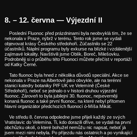
8. – 12. června — Výjezdní II
Poslední Fluonoc před prázdninami byla neobvyklá tím, že se
nekonala v Praze, nýbrž v terénu. Tento rok jsme se vydali
objevovat krásy Českého středohoří. Zúčastnilo se 22
účastníků. Náplní programu byly exkurse na blízké i vzdálenější
zajímavé lokality. Navštívili jsme Oblík, Boreč, Milešovku.
Podrobněji si o průběhu této Fluonoci můžete přečíst v reportáži
od Katky Černé.
Tato fluonoc byla hned z několika důvodů speciální. Akce se
nekonala v Praze na Albertově jako obvykle, ale na terénní
stanici katedry botaniky PřF UK ve Velemíně (České
Středohoří), neboť se jednalo o v historii druhou výjezdní
fluonoc. Zároveň to byla jubilejní 30. fluonoc, nejseverněji
konaná fluonoc a také první fluonoc, na které nebyl přítomen
hlavní organizátor předchozích fluonocí ó-Míša Mikát.
Ve středu 8. června odpoledne jsme přijeli každý ze svých
Vratislavic do Velemína. Ti, kdo dorazili dříve, se vydali na první
obchůzku okolí, o které bohužel nemůžu nic napsat, neboť já
jsem mezi nimi nebyla. Po příjezdu nás ostatních a po vynikající