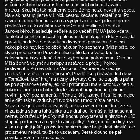
v tůních žábronožky a listonohy a při odchodu potkáváme
mrtvou lišku. Má tak nádherný ocas že ho nelze nevzít s sebou.
Na vlak nastupujeme v Libici, cestou kecáme, někteří spí. Po
návratu máme trochu času na vydýchání a pak pokračujeme
přednáškou o klonálním rozmnožování rostlin od Zdeňka
Janovského. Následuje večeře a po večeři FMUA jako včera.
Tentokrát je jeho součástí i půlnoční ideonákup, na který nás jde
opravdu hodně a s opravdu podivným exprimivem. S cílem
nakoupit co nejvíce položek nákupního seznamu (Míša píše, co
slyší) procházíme Pražské ulice a hledáme večerku. Tu
nalézáme a brzy odcházíme s vybranými potravinami. Cestou
Míša žehná ve jménu rorippy zastávce a přeje jí hojnou
biodiverzitu. Po návratu na Viničnou 7 exprese pokračuje,
především zpěvem ve stoosmě. Později se přidávám k Jirkovi
a Tomášovi, kteří hrají na flétny a kytary. Chci se zapojit a ptám
se po sopránové flétně, jedinou přítomnou má v batohu Albert a
dokonce pro ni i ochotně dojde „akorát hraje trochu potichu,
nevím, proč“ poznamená. Příčinu zjišťuji záhy. Přes flétnu nejde
ani vidět, takže vzduch při tvorbě tónu moc místa nemá.
Snažím se ji rozdělat a vyčistit, pokus ovšem končí tím, že za
ní za jednu stranu tahá Jirka a za druhou Tomáš a flétna se ani
nehne, bohužel už je díky mě trochu povytažená a hlavice o 180
stupňů pootočená a nejde to ani zpátky. Poté, co půl hodiny leží
v jaru a pak jí ještě pročistím papírem sice hraje dost hlasitě, ale
pro změnu neladí, takže to vzdávám. Ještě dlouho se pak
povídá a Evča mikroskopuje.