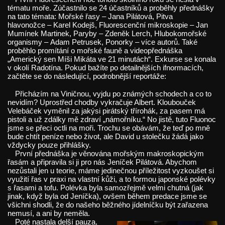
tématu moře. Zúčastnilo se 24 účastníků a proběhly přednášky
na tato témata: Mořské řasy – Jana Pilátová, Pitva
hlavonožce – Karel Kodejš, Fluorescenční mikroskopie – Jan
Mumínek Martinek, Paryby – Zdeněk Lerch, Hlubokomořské
organismy – Adam Petrusek, Ponorky – více autorů. Také
proběhlo promítání o mořské fauně a videopřednáška
„Americký sen Míši Mikáta ve 21 minutách“. Exkurse se konala
v okolí Radotína. Pokud bažíte po detailnějších ifnormacích,
začtěte se do následující, podrobnější reportáže:
Přicházím na Viničnou, vyjdu po známých schodech a co to
nevidím? Uprostřed chodby vykračuje Albert. Kloubouček
Velebáček vyměnil za jakýsi pirátský třírohák, za pasem má
pistoli a už zdálky mě zdraví „námořníku.“ No jistě, tuto Fluonoc
jsme se přeci octli na moři. Trochu se obávám, že teď po mně
bude chtít peníze nebo život, ale David u stolečku žádá jako
vždycky pouze přihlášky.
První přednáška je věnována mořským makroskopickým
řasám a připravila si ji pro nás Jeníček Pilátová. Abychom
nezůstali jen u teorie, máme jedinečnou příležitost vyzkoušet si
využití řas v praxi na vlastní kůži, a to formou japonské polévky
s řasami a tofu. Polévka byla samozřejmě velmi chutná (jak
jinak, když byla od Jeníčka), ovšem během predace jsme se
všichni shodli, že do našeho běžného jídelníčku být zařazena
nemusí, a ani by neměla.
Poté nastala delší pauza,