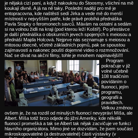
je nějaká cizí paní, a když nakouknu do Stoosmy, všichni na mě
koukají divně. A já na ně taky. Poslední nadějí pro mě je
entopracovna, kde naštěstí sedí Jirka a vede mě do menší
místnosti v nejvyšším patře, kde právě probíhá přednáška
Pavla Stopky o feromonech savců. Mávám na ostatní a sedám
si na volnou židli na kraji (pod kterou leží Koštíř). Po přestávce
je další přednáška o obskurních jevech spojených s meiosou a
přednáší Majda Holcová. Nejprve nás seznamuje s meiosou a
mitosou obecně, včetně základních pojmů, pak se spoustou
zajímavostí a nakonec pouští dojemné video o rozmnožování.
Nač se dívat na akční filmy, tohle je mnohem napínavější!!!
Program
pokračuje v již
volné učebně
108 tradičním
povídáním o
fluonoci, jejím
programu,
geografii a
pravidlech.
Velkou změnou
ovšem je, že na rozdíl od minulých fluonocí nevypráví Míša, ale
Albert. Míša totiž brzo odjede do jižní Ameriky, kde několik
fluonocí promešká a tak se Albert tak nějak zacvičuje ve funkci
hlavního organizátora. Mimo jiné se dozvídám, že jsem součást
mikroskopovatelné (a destruovatelné) části výstavky (v