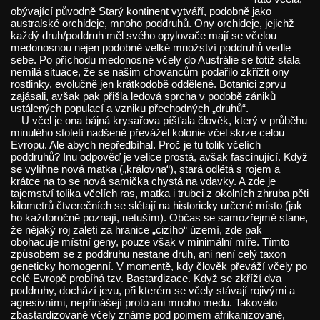
obývající původně Starý kontinent vytváří, podobně jako
australské orchideje, mnoho poddruhů. Ony orchideje, jejichž
každý druh/poddruh měl svého opylovače mají se včelou
medonosnou nejen podobně velké množství poddruhů vedle
sebe. Po příchodu medonosné včely do Austrálie se totiž stala
nemilá situace, že se našim chovancům podařilo zkřížit ony
rostlinky, evolučně jen krátkodobě oddělené. Botanici zprvu
zajásali, avšak pak přišla ledová sprcha v podobě zániků
ustálených populací a vzniku přechodných „druhů“.
U včel je ona bájná krysařova píšťala člověk, který v průběhu
minulého století nadšeně převážel kolonie včel skrze celou
Evropu. Ale abych nepředbíhal. Proč je tu tolik včelích
poddruhů? Inu odpověď je velice prostá, avšak fascinující. Když
se vylíhne nová matka („královna“), stará odlétá s rojem a
krátce na to se nová samička chystá na vdavky. A zde je
tajemství tolika včelích ras, matka i trubci z okolních zhruba pěti
kilometrů čtverečních se slétají na historicky určené místo (jak
ho každoročně poznají, netuším). Občas se samozřejmě stane,
že nějaký roj zaletí za hranice „cizího“ území, zde pak
obohacuje místní geny, pouze však v minimální míře. Tímto
způsobem se z poddruhu nestane druh, ani není celý taxon
geneticky homogenní. V momentě, kdy člověk převáží včely po
celé Evropě probíhá tzv. Bastardizace. Když se zkříží dva
poddruhy, dochází jevu, při kterém se včely stávají rojivými a
agresivními, nepřínášejí proto ani mnoho medu. Takovéto
zbastardizované včely známe pod pojmem afrikanizované,