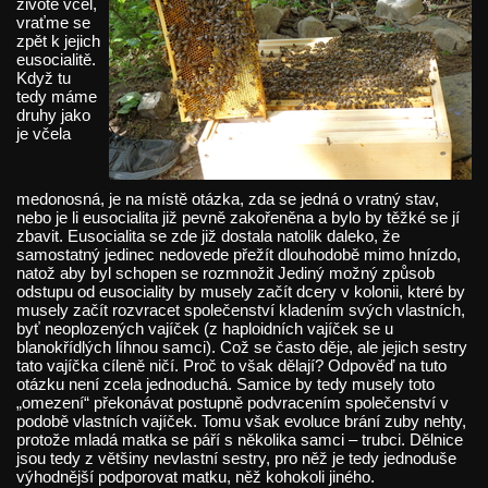
životě včel,
vraťme se
zpět k jejich
eusocialitě.
Když tu
tedy máme
druhy jako
je včela
medonosná, je na místě otázka, zda se jedná o vratný stav,
nebo je li eusocialita již pevně zakořeněna a bylo by těžké se jí
zbavit. Eusocialita se zde již dostala natolik daleko, že
samostatný jedinec nedovede přežít dlouhodobě mimo hnízdo,
natož aby byl schopen se rozmnožit Jediný možný způsob
odstupu od eusociality by musely začít dcery v kolonii, které by
musely začít rozvracet společenství kladením svých vlastních,
byť neoplozených vajíček (z haploidních vajíček se u
blanokřídlých líhnou samci). Což se často děje, ale jejich sestry
tato vajíčka cíleně ničí. Proč to však dělají? Odpověď na tuto
otázku není zcela jednoduchá. Samice by tedy musely toto
„omezení“ překonávat postupně podvracením společenství v
podobě vlastních vajíček. Tomu však evoluce brání zuby nehty,
protože mladá matka se páří s několika samci – trubci. Dělnice
jsou tedy z většiny nevlastní sestry, pro něž je tedy jednoduše
výhodnější podporovat matku, něž kohokoli jiného.