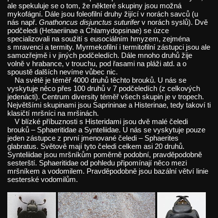
ale spekuluje se o tom, že některé skupiny jsou možná
mykofágní. Dále jsou foleofilní druhy žijící v norách savců (u
nás např.
Gnathoncus disjunctus suturifer
v norách syslů). Dvě
podčeledi (Hetaeriinae a Chlamydopsinae) se úzce
specializovali na soužití s eusociálním hmyzem, zejména
s mravenci a termity. Myrmekofilní i termitofilní zástupci jsou ale
samozřejmě i v jiných podčeledích. Dále mnoho druhů žije
volně v hrabance, v trouchu, pod řasami na pláži atd. a o
spoustě dalších nevíme vůbec nic.
Na světě je téměř 4000 druhů těchto brouků. U nás se
vyskytuje něco přes 100 druhů v 7 podčeledích (z celkových
jedenácti). Centrum diversity téměř všech skupin je v tropech.
Největšími skupinami jsou Saprininae a Histerinae, tedy takoví ti
klasičtí mršníci na mršinách.
V blízké příbuznosti s Histeridami jsou dvě malé čeledi
brouků – Sphaeritidae a Synteliidae. U nás se vyskytuje pouze
jeden zástupce z první jmenované čeledi – Sphaerites
glabratus. Světově mají tyto čeledi celkem asi 20 druhů.
Synteliidae jsou mršníkům poměrně podobní, pravděpodobně
sesterští. Sphaeritidae od pohledu připomínají něco mezi
mršníkem a vodomilem. Pravděpodobně jsou bazální větví linie
sesterské vodomilům.