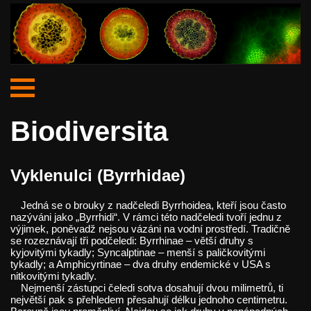
Biodiversita
Vyklenulci (Byrrhidae)
Jedná se o brouky z nadčeledi Byrrhoidea, kteří jsou často
nazýváni jako „Byrrhidi“. V rámci této nadčeledi tvoří jednu z
výjimek, poněvadž nejsou vázáni na vodní prostředí. Tradičně
se rozeznávají tři podčeledi: Byrrhinae – větší druhy s
kyjovitými tykadly; Syncalptinae – menší s paličkovitými
tykadly; a Amphicyrtinae – dva druhy endemické v USA s
nitkovitými tykadly.
Nejmenší zástupci čeledi sotva dosahují dvou milimetrů, ti
největší pak s přehledem přesahují délku jednoho centimetru.