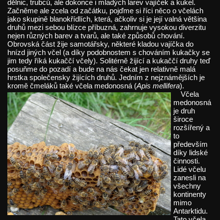
dělnic, trubců, ale dokonce i mladých larev vajíček a kukel.
Začněme ale zcela od začátku, pojďme si říci něco o včelách
jako skupině blanokřídlích, která, ačkoliv si je její valná většina
druhů mezi sebou blízce příbuzná, zahrnuje vysokou diverzitu
nejen různých barev a tvarů, ale také způsobů chování.
Obrovská část žije samotářsky, některé kladou vajíčka do
hnízd jiných včel (a díky podobnostem s chováním kukačky se
jim tedy říká kukaččí včely). Solitérně žijící a kukaččí druhy teď
posuňme do pozadí a bude na nás čekat jen relativně malá
hrstka společensky žijících druhů. Jedním z nejznámějších je
kromě čmeláků také včela medonosná (
Apis mellifera
).
Včela
medonosná
je druh
široce
rozšířený a
to
především
díky lidské
činnosti.
Lidé včelu
zanesli na
všechny
kontinenty
mimo
Antarktidu.
Tato včela,