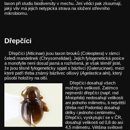
taxon při studiu biodiversity v mechu. Jiní vědci pak zkoumají,
jaký vliv má jejich netypická strava na složení střevního
mikrobiomu.
Dřepčíci
Dřepčíci (Alticinae) jsou taxon brouků (Coleoptera) v rámci
čeledi mandelinek (Chrysomelidae). Jejich fylogenetická posice
a monofylie není dosud jasná a rozřešená, je však téměř jisté,
že jsou těsně fylogeneticky spjati s bázlivci (Galerucinae), mezi
které patří třeba známý bázlivec olšový (
Agelastica alni
), který
působí holožíry na olši.
Dřepčíci dosahují všech
možných velikostí. Zatímco
nejmenší dřepčíci (např. rod
Mniophila
) nedosahují velikosti
ani jednoho milimetru, ti největší
(třeba rod Podontia) dosahují
délky i jednoho centimetru.
Dřepčíci, vyskytující se v ČR,
dosahují velikosti od 0,8 do asi
4,5 milimetru. Většina světové