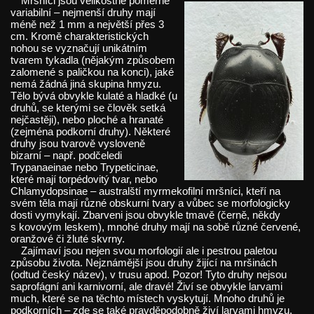
Mršníci jsou velikostně poměrně
variabilní – nejmenší druhy mají
méně než 1 mm a největší přes 3
cm. Kromě charakteristických
nohou se vyznačují unikátním
tvarem tykadla (nějakým způsobem
zalomené s paličkou na konci), jaké
nemá žádná jiná skupina hmyzu.
Tělo bývá obvykle kulaté a hladké (u
druhů, se kterými se člověk setká
nejčastěji), nebo ploché a hranaté
(zejména podkorní druhy). Některé
druhy jsou tvarově vysloveně
bizarní – např. podčeledi
Trypanaeinae nebo Trypeticinae,
které mají torpédovitý tvar, nebo
Chlamydopsinae – australští myrmekofilní mršníci, kteří na
svém těla mají různé obskurní tvary a vůbec se morfologicky
dosti vymykají. Zbarveni jsou obvykle tmavě (černě, někdy
s kovovým leskem), mnohé druhy mají na sobě různé červené,
oranžové či žluté skvrny.
Zajímaví jsou nejen svou morfologií ale i pestrou paletou
způsobu života. Nejznámější jsou druhy žijící na mršinách
(odtud český název), v trusu apod. Pozor! Tyto druhy nejsou
saprofágní ani karnivorní, ale dravé! Živí se obvykle larvami
much, které se na těchto místech vyskytují. Mnoho druhů je
podkorních – zde se také pravděpodobně živí larvami hmyzu,