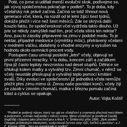
Poté, co jsme si udělali menší evoluční skok, podívejme se,
jak vývoj společenstva pokračuje v podletí*. To je doba, kdy
včelařský rok právě začíná. Začíná se totiž líhnout nová
generace včel, která, na rozdíl od té letní žijící šest týdnů,
dokáže přežít i více než šest měsíců. Zde se skrývá další
kouzlo faktu, že společenskost včel vydržela takto dlouho. Už
jste se někdy zamýšleli nad tím, proč včela sbírá ten nektar?
Ano, jsou to zásoby připravené na zimu v podobě medu. To je
nektar, případně medovice (výměšky mšic), přetrávený včelami
v medném váčku, obdařený o vhodné enzymy a vysušen na
hodnotu okolo osmnácti procent vody.
Postupem času umírají poslední „letní“ včely, objevují se
první přízemní mrazíky. V tu dobu, koncem září a začátkem
října již často teploty nevzrostou nad deset stupňů. Dělnice se
shlukují kolem matky a vytvářejí tzv. Zimní chumáč, v němž se
včely neustále přeskupují a vytvářejí teplo pomocí kmitání
svalů. Díky evoluci ve společenství již jednotlivá včela nemůže
přežít přes zimu mimo úl. Zimou naše povídání končí, včely žijí
ze zásob v zimním chomáči, matka v březnu pomalu začíná
klást a cyklus se opakuje.
Autor: Vojta Koštíř
______
*Podletí je podivný název, který se ujal ve včelařství a znamená přechod mezi létem
a podzimem, vnímán nejčastěji v měsíci srpnu. Mimo včelařství je poněkud častěji
(logičtěji) chápáno jako přechod jara a léta A. V. Šmilovský píše 1886:
„Bylo podletí.
Obepjat průhledným blankytem, vydychoval červen ústy růží, šeříků a jasmínu“; a J.
E. Kosina 1899: „Jaro se ponaklonilo k podletí“.