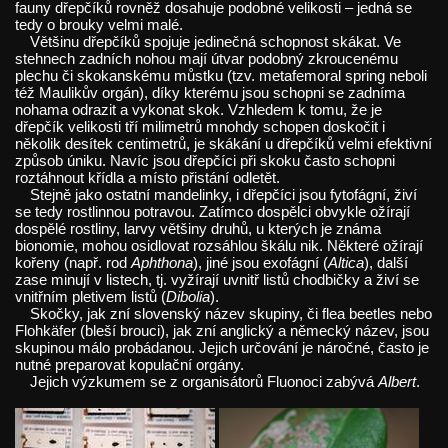
fauny dřepčíků rovněž dosahuje podobné velikosti – jedná se
tedy o brouky velmi malé.
Většinu dřepčíků spojuje jedinečná schopnost skákat. Ve
stehnech zadních nohou mají útvar podobný zkroucenému
plechu či skokanskému můstku (tzv. metafemoral spring neboli
též Maulikův orgán), díky kterému jsou schopni se zadníma
nohama odrazit a vykonat skok. Vzhledem k tomu, že je
dřepčík velikosti tří milimetrů mnohdy schopen doskočit i
několik desítek centimetrů, je skákání u dřepčíků velmi efektivní
způsob úniku. Navíc jsou dřepčíci při skoku často schopni
roztáhnout křídla a místo přistání odletět.
Stejně jako ostatní mandelinky, i dřepčíci jsou fytofágní, živí
se tedy rostlinnou potravou. Zatímco dospělci obvykle ožírají
dospělé rostliny, larvy většiny druhů, u kterých je známa
bionomie, mohou osidlovat rozsáhlou škálu nik. Některé ožírají
kořeny (např. rod
Aphthona
), jiné jsou exofágní (
Altica
), další
zase minují v listech, tj. vyžírají uvnitř listů chodbičky a živí se
vnitřním pletivem listů (
Dibolia
).
Skočky, jak zní slovenský název skupiny, či flea beetles nebo
Flohkäfer (bleší brouci), jak zní anglický a německý název, jsou
skupinou málo probádanou. Jejich určování je náročné, často je
nutné preparovat kopulační orgány.
Jejich výzkumem se z organisátorů Fluonoci zabývá
Albert
.