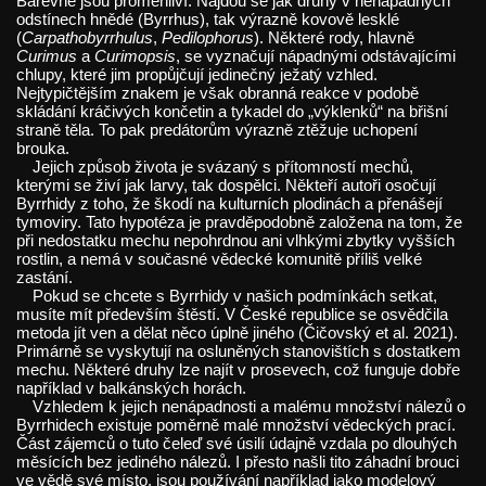
Barevně jsou proměnliví. Najdou se jak druhy v nenápadných
odstínech hnědé (Byrrhus), tak výrazně kovově lesklé
(
Carpathobyrrhulus
,
Pedilophorus
). Některé rody, hlavně
Curimus
a
Curimopsis
, se vyznačují nápadnými odstávajícími
chlupy, které jim propůjčují jedinečný ježatý vzhled.
Nejtypičtějším znakem je však obranná reakce v podobě
skládání kráčivých končetin a tykadel do „výklenků“ na břišní
straně těla. To pak predátorům výrazně ztěžuje uchopení
brouka.
Jejich způsob života je svázaný s přítomností mechů,
kterými se živí jak larvy, tak dospělci. Někteří autoři osočují
Byrrhidy z toho, že škodí na kulturních plodinách a přenášejí
tymoviry. Tato hypotéza je pravděpodobně založena na tom, že
při nedostatku mechu nepohrdnou ani vlhkými zbytky vyšších
rostlin, a nemá v současné vědecké komunitě příliš velké
zastání.
Pokud se chcete s Byrrhidy v našich podmínkách setkat,
musíte mít především štěstí. V České republice se osvědčila
metoda jít ven a dělat něco úplně jiného (Čičovský et al. 2021).
Primárně se vyskytují na osluněných stanovištích s dostatkem
mechu. Některé druhy lze najít v prosevech, což funguje dobře
například v balkánských horách.
Vzhledem k jejich nenápadnosti a malému množství nálezů o
Byrrhidech existuje poměrně malé množství vědeckých prací.
Část zájemců o tuto čeleď své úsilí údajně vzdala po dlouhých
měsících bez jediného nálezů. I přesto našli tito záhadní brouci
ve vědě své místo, jsou používání například jako modelový