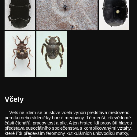
Včely
Většině lidem se při slově včela vynoří představa medového
perníku nebo skleničky horké medoviny. Té menší, cílevědomé
části čtenářů, pracovitost a píle. A jen hrstce lidí prosviští hlavou
představa eusociálního společenstva s komplikovanými vztahy,
které řídí především feromony kutikulárních uhlovodíků matky,