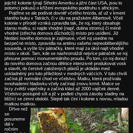
jejichž kolonie týrají Střední Ameriku a jižní část USA, jsou to
potomci pokusů o křížení evropského poddruhu s africkým.
Pojďme se ale podívat dovnitř včelího hnízda, ať už v kmeni
starého buku v Tatrách, či v úlu na pražském Albertově. Včelí
kolonie v přírodě vzniká zpravidla tak, že roj, který obsahuje
starou matku, si najde vhodné (např, dutina stromu) či méně
vhodné (střecha domova důchodců) místo pro usídlení. Již
hledání nového domova je zajímavé, včelí roj usedne na
bezpečné místo, zpravidla na anténu vašeho nejneoblíbenějšího
souseda, a vyšle tzv pátračky, které mají za úkol najít vhodné
místo v okolí. Tam, kde se nashromáždí nejvíce pátraček se roj
přesune pomocí monumentálního proudu. Po tom, co roj dorazí
do nového domova začnou dělnice intenzivně produkovat vosk
a stavět, do čerstvě založených plástů je ukládán med
uskladněný pro tuto příležitost v medných váčcích. V tuto chvíli
začíná již normální chod ve včelstvu. Matku, která prožívala
mnohadenní hladovku včely začínají znovu krmit. Matce se
brzy zvětší vaječníky a začíná klást až 2000 vajíček denně.
Včelstvo postupně sílí a již v podletí chystá zásoby sladiny na
blížící se zimní období. Stejně tak činí i kolonie s novou, mladou
matkou matkou.
Dříve než
se
posuneme
dál v
ročním